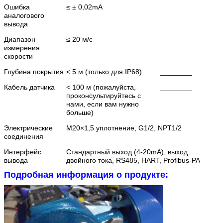
Ошибка
≤ ± 0,02mA
аналогового
вывода
Диапазон
≤ 20 м/с
измерения
скорости
Глубина покрытия
< 5 м (только для IP68)
________
Кабель датчика
< 100 м (пожалуйста,
________
проконсультируйтесь с
нами, если вам нужно
больше)
Электрические
М20×1,5 уплотнение, G1/2, NPT1/2
соединения
Интерфейс
Стандартный выход (4-20mA), выход
вывода
двойного тока, RS485, HART, Proflbus-PA
Подробная информация о продукте: