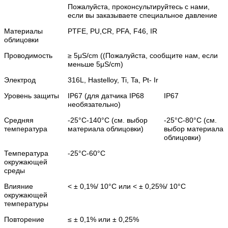
Пожалуйста, проконсультируйтесь с нами,
если вы заказываете специальное давление
Материалы
PTFE, PU,CR, PFA, F46, IR
облицовки
Проводимость
≥ 5μS/cm ((Пожалуйста, сообщите нам, если
меньше 5μS/cm)
Электрод
316L, Hastelloy, Ti, Ta, Pt- Ir
Уровень защиты
IP67 (для датчика IP68
IP67
необязательно)
Средняя
-25°C-140°C (см. выбор
-25°C-80°C (см.
температура
материала облицовки)
выбор материала
облицовки)
Температура
-25°C-60°C
окружающей
среды
Влияние
< ± 0,1%/ 10°C или < ± 0,25%/ 10°C
окружающей
температуры
Повторение
≤ ± 0,1% или ± 0,25%