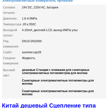
Электромагнитный измеритель прокачки
Силовое
24V DC, 220V AC, батарея
питание:
Давление:
1.6-4.0MPa
Температура:
-20 к 350C
Выходной
4-20mA, дисплей LCD, выход ИМПа ульс
сигнал:
Ряд
DN10-DN2000
измерения:
Скайп:
summer.cap39
Среднее
Жидкость
измерение:
дешевые Станции с клинками для санитарных
Высокий
электромагнитных потокометров для молока
свет:
,
Санитарные электромагнитные потокометры для
молока
,
Санитарные электромагнитные потокометры для
молока
Китай дешевый Сцепление типа