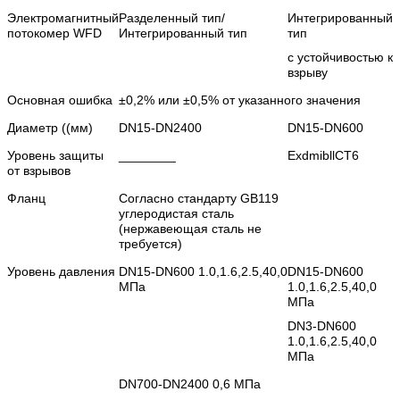
Электромагнитный
Разделенный тип/
Интегрированный
потокомер WFD
Интегрированный тип
тип
с устойчивостью к
взрыву
Основная ошибка
±0,2% или ±0,5% от указанного значения
Диаметр ((мм)
DN15-DN2400
DN15-DN600
Уровень защиты
________
ExdmibllCT6
от взрывов
Фланц
Согласно стандарту GB119
углеродистая сталь
(нержавеющая сталь не
требуется)
Уровень давления
DN15-DN600 1.0,1.6,2.5,40,0
DN15-DN600
МПа
1.0,1.6,2.5,40,0
МПа
DN3-DN600
1.0,1.6,2.5,40,0
МПа
DN700-DN2400 0,6 МПа