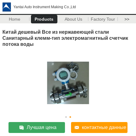
Yantai Auto Instrument Making Co.,Ltd
Home
Products
About Us
Factory Tour
>>
Китай дешевый Все из нержавеющей стали
Санитарный клемм-тип электромагнитный счетчик
потока воды
Лучшая цена
контактные данные