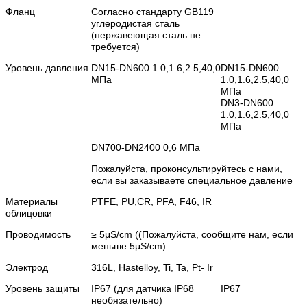
Фланц
Согласно стандарту GB119
углеродистая сталь
(нержавеющая сталь не
требуется)
Уровень давления
DN15-DN600 1.0,1.6,2.5,40,0
DN15-DN600
МПа
1.0,1.6,2.5,40,0
МПа
DN3-DN600
1.0,1.6,2.5,40,0
МПа
DN700-DN2400 0,6 МПа
Пожалуйста, проконсультируйтесь с нами,
если вы заказываете специальное давление
Материалы
PTFE, PU,CR, PFA, F46, IR
облицовки
Проводимость
≥ 5μS/cm ((Пожалуйста, сообщите нам, если
меньше 5μS/cm)
Электрод
316L, Hastelloy, Ti, Ta, Pt- Ir
Уровень защиты
IP67 (для датчика IP68
IP67
необязательно)