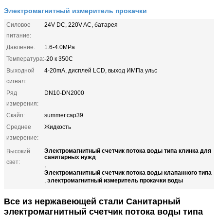
Электромагнитный измеритель прокачки
Силовое
24V DC, 220V AC, батарея
питание:
Давление:
1.6-4.0MPa
Температура:
-20 к 350C
Выходной
4-20mA, дисплей LCD, выход ИМПа ульс
сигнал:
Ряд
DN10-DN2000
измерения:
Скайп:
summer.cap39
Среднее
Жидкость
измерение:
Электромагнитный счетчик потока воды типа клинка для
Высокий
санитарных нужд
свет:
,
Электромагнитный счетчик потока воды клапанного типа
электромагнитный измеритель прокачки воды
,
Все из нержавеющей стали Санитарный
электромагнитный счетчик потока воды типа