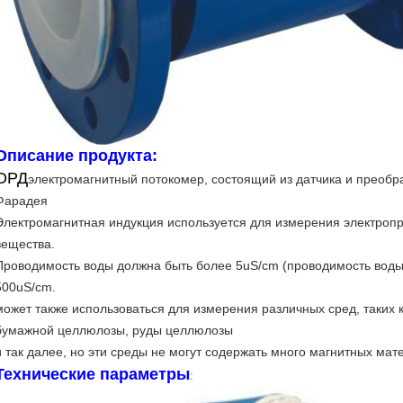
Описание продукта:
ОРД
электромагнитный потокомер, состоящий из датчика и преобра
Фарадея
Электромагнитная индукция используется для измерения электропр
вещества.
Проводимость воды должна быть более 5uS/cm (проводимость воды 
500uS/cm.
может также использоваться для измерения различных сред, таких к
бумажной целлюлозы, руды целлюлозы
и так далее, но эти среды не могут содержать много магнитных мат
Технические параметры
: