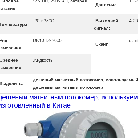
Силовое
24V DC, 220V AC, батарея
1.6
Давление:
питание:
-20 к 350C
Выходной
4-2
Температура:
сигнал:
Ряд
DN10-DN2000
sum
Скайп:
измерения:
Среднее
Жидкость
измерение:
дешевый магнитный потокомер
,
используемый
Выделить:
дешевый магнитный потокомер
дешевый магнитный потокомер, используем
изготовленный в Китае