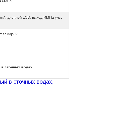
-4.0MPa
0mA, дисплей LCD, выход ИМПа ульс
mer.cap39
 в сточных водах
,
ый в сточных водах,