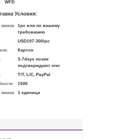
WFD
тавка Условия:
заказа:
1pc или по вашему
требованию
USD197-300/pc
али:
Картон
:
3-7days позже
подтверждают orer
:
T/T, L/C, PayPal
бности:
1500
заказа:
1 единица