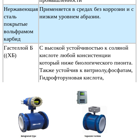
подводный тип, экс-прочный тип
Нержавеющая
Применяется в средах без коррозии и с
Класс защиты
IP65,IP68 (необязательно)
сталь
низким уровнем абразии.
покрытые
Отметка "Ex-proof"
ExmdIIT4
вольфрамом
Стандарт
JB/T 9248-1999 Электромагнитный
карбид
продукции
Гастеллой Б
С высокой устойчивостью к соляной
((ХБ)
кислоте любой консистенции
который ниже биологического пионта.
Также устойчив к витриолу,фосфатам,
Гидрофторуновая кислота,
органическая кислота и т.д., которые
являются окислимой кислотой,
щелочью и неокислимой солью.
Гастеллой C
Устойчивы к окислительной кислоте,
((HC)
такой как азотная кислота, смешанная
кислота
а также окислимые соли, такие как
Fe+++, Cu++aSt и морская вода