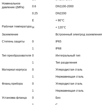
Номинальное
0.6
DN1100-2000
давление ((MPa)
0.25
DN2200
Е
< 80°C
Рабочая температура
H
< 120°C
Заземление
Встроенный электрод заземления
Степень защиты
0
IP65
1
IP68
Тип преобразователя
0
Интегральный тип
1
Тип разделения
Материал корпуса
0
Углеродистая сталь
1
Нержавеющая сталь
Фланц прибора
0
Углеродистая сталь
1
Нержавеющая сталь
Установка фланца
0
Без
1
С