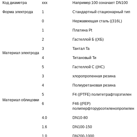
Код диаметра
xxx
Например:100 означает DN100
Форма электрода
1
Стандартный стационарный тип
0
Нержавеющая сталь ((316L)
1
Платина Pt
2
Гастеллой Б ((ХБ)
3
Тантал Ta
Материал электрода
4
Титановый Ти
5
Гастеллой C ((HC)
3
хлоропропенная резина
4
Полиуретановая резина
5
F4 ((PTFE) политетрафторэтилен
Материал облицовки
6
F46 ((FEP)
полиперфторуроэтиленопропилен
4.0
DN10-80
1.6
DN100-150
1.0
DN200-1000