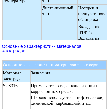
температура
тип
Дистанционный
Неопрен и
тип
полиуретановая
облицовка
Вкладка из
ПТФЕ /
Вкладка из
ПФА / Вкладка
Основные характеристики материалов
из F46
электродов:
Температура
-25°C ~+ 60°C
окружающей среды
Основные характеристики материалов электродов
Влажность
5 ~ 100% RH ((относительная влаж
Материал
Заявления
окружающей среды
электрода
Средняя
≥ 20μs/cm
SUS316
Применяется в воде, канализации и
электропроводность
коррозионных средах.
Диапазон
1500:1скорость потока < 15 м/с
Широко используется в нефтегазовой,
измерений
химической, карбамидной и т.д.
Тип конструкции
Интегральный тип, дистанционный
промышленности