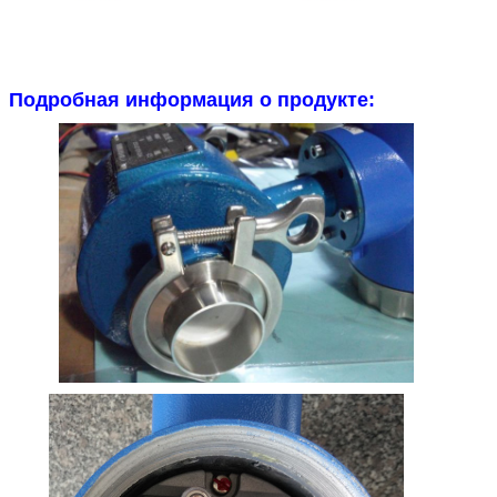
Титан
Применяется в морской воде,хлоридах,
гипохлоритной соли,окислительной
кислоте
Подробная информация о продукте:
(включая испаряющуюся азотную
кислоту), органическую кислоту,
щелочи и т.д.
Не устойчивы к чистой редуцирующей
кислоте (например, серной кислоте,
соляной кислоте)
кислотная коррозия.
Но если кислота содержит
антиоксиданты, это значительно
уменьшит коррозию.
Тантал
имеющие сильную устойчивость к
коррозионным средам, аналогичную
стеклу
Практически применимо ко всем
химическим средам.