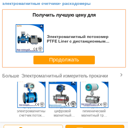
электромагнитные счетчики- расходомеры
Получить лучшую цену для
Электромагнитный потокомер
PTFE Liner с дистанционным
управлением 4-20mA
Продолжать
Электромагнитный измеритель прокачки
Больше
на 2′′ 3′′
Цифровой
Китай дешевый
Китай дешевый
Химиче
′′ 8′′
электромагнитный
цифровой
гигиенический
сточные
итный
счетчик потока
магнитный
магнитный три-
Магни
 потока
сточных вод,
счетчик потока
зажим все из
канализа
ды
выходной
для очистки воды
нержавеющей
счетчик 