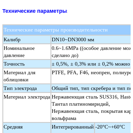
Технические параметры
:
Технические параметры производительности
Калибр
DN10~DN3000 мм
Номинальное
0.6~1.6MPa ((особое давление мож
давление
сделано до)
Точность
± 0,5%, ± 0,3% или ± 0,2% можно 
Материал для
PTFE, PFA, F46, неопрен, полиуре
облицовки
Тип электрода
Общий тип, тип скребера и тип п
Материал электрода
Нержавеющая сталь SUS316, Hastel
Тантал платиномиридий,
Нержавеющая сталь, покрытая кар
вольфрама
Средняя
Интегрированный
-20°C~+60°C