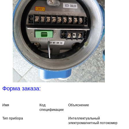
За исключением фториновой кислоты,
масла и щелочей.
Платиновый
Практически применима во всех
иридий
химических средах, кроме соли
аммония.
Форма заказа:
Имя
Код
Объяснение
спецификации
Тип прибора
Интеллектуальный
электромагнитный потокомер