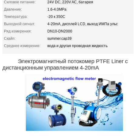
Силовое питание:
24V DC, 220V AC, батарея
Давление:
1.6-4.0MPa
Температура:
-20 к 350C
Выходной сигнал:
4-20mA, дисплей LCD, выход ИМПа ульс
Ряд измерения:
DN10-DN2000
Скайп:
summer.cap39
Среднее измерение:
вода и другая проводная жидкость
Электромагнитный потокомер PTFE Liner с
дистанционным управлением 4-20mA