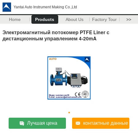
Yantai Auto Instrument Making Co.,Ltd
Home
Products
About Us
Factory Tour
>>
Электромагнитный потокомер PTFE Liner с
дистанционным управлением 4-20mA
Лучшая цена
контактные данные