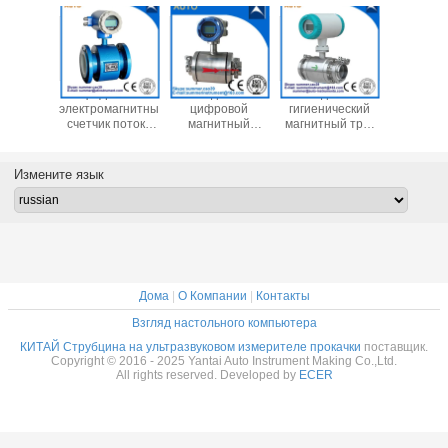
Химические
Химические
Низкая цена 2′′ 3′′
Цифро
сточные воды
сточные воды
4′′ 6′′ 8′′
электром
Магнитный
Магнитный
Магнитный
счетчик 
канализационный
канализационный
счетчик потока
сточных
счетчик потока
счетчик потока
воды
выход
Жидкостной
Жидкостной
Электромагнитный
импуль
Измените язык
контроль
контроль
счетчик потока с
счетчик 
Цифровой воды
Цифровой воды
4-20mA
воды R
Электромагнитный
Электромагнитный
счетчик потока
счетчик потока
Дома
|
О Компании
|
Контакты
Взгляд настольного компьютера
КИТАЙ Струбцина на ультразвуковом измерителе прокачки
поставщик.
Copyright © 2016 - 2025 Yantai Auto Instrument Making Co.,Ltd.
All rights reserved. Developed by
ECER