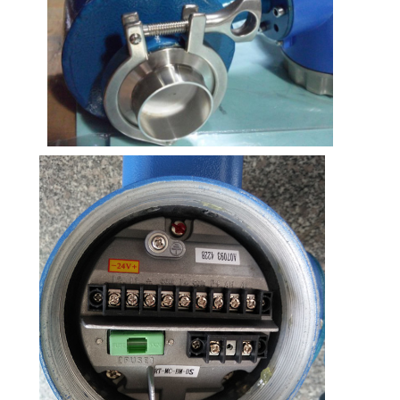
антиоксиданты, это значительно
уменьшит коррозию.
Тантал
имеющие сильную устойчивость к
коррозионным средам, аналогичную
стеклу
Практически применимо ко всем
химическим средам.
За исключением фториновой кислоты,
масла и щелочей.
Платиновый
Практически применима во всех
иридий
химических средах, кроме соли
аммония.