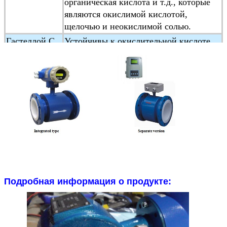
органическая кислота и т.д., которые
являются окислимой кислотой,
щелочью и неокислимой солью.
Гастеллой C
Устойчивы к окислительной кислоте,
((HC)
такой как азотная кислота, смешанная
кислота
а также окислимые соли, такие как
Fe+++, Cu++aSt и морская вода
Титан
Применяется в морской воде,хлоридах,
гипохлоритной соли,окислительной
кислоте
(включая испаряющуюся азотную
кислоту), органическую кислоту,
щелочи и т.д.
Не устойчивы к чистой редуцирующей
Подробная информация о продукте:
кислоте (например, серной кислоте,
соляной кислоте)
кислотная коррозия.
Но если кислота содержит