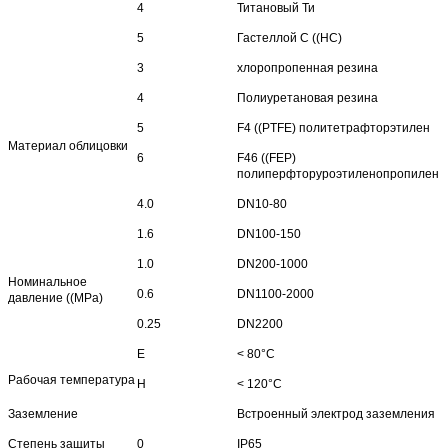
4
Титановый Ти
5
Гастеллой C ((HC)
3
хлоропропенная резина
4
Полиуретановая резина
5
F4 ((PTFE) политетрафторэтилен
Материал облицовки
6
F46 ((FEP)
полиперфторуроэтиленопропилен
4.0
DN10-80
1.6
DN100-150
1.0
DN200-1000
Номинальное
0.6
DN1100-2000
давление ((MPa)
0.25
DN2200
Е
< 80°C
Рабочая температура
H
< 120°C
Заземление
Встроенный электрод заземления
Степень защиты
0
IP65