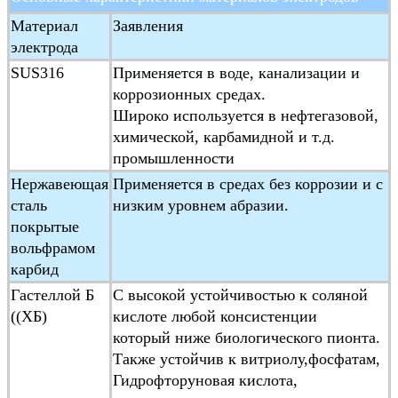
Средняя
≥ 20μs/cm
Материал
Заявления
электропроводность
электрода
Диапазон
1500:1скорость потока < 15 м/с
SUS316
Применяется в воде, канализации и
измерений
коррозионных средах.
Широко используется в нефтегазовой,
Тип конструкции
Интегральный тип, дистанционный
химической, карбамидной и т.д.
подводный тип, экс-прочный тип
промышленности
Класс защиты
IP65,IP68 (необязательно)
Нержавеющая
Применяется в средах без коррозии и с
Отметка "Ex-proof"
ExmdIIT4
сталь
низким уровнем абразии.
Стандарт
JB/T 9248-1999 Электромагнитный
покрытые
продукции
вольфрамом
карбид
Гастеллой Б
С высокой устойчивостью к соляной
((ХБ)
кислоте любой консистенции
который ниже биологического пионта.
Также устойчив к витриолу,фосфатам,
Гидрофторуновая кислота,