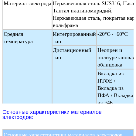
Материал электрода
Нержавеющая сталь SUS316, Hastel
Тантал платиномиридий,
Нержавеющая сталь, покрытая кар
вольфрама
Средняя
Интегрированный
-20°C~+60°C
температура
тип
Дистанционный
Неопрен и
тип
полиуретановая
облицовка
Вкладка из
ПТФЕ /
Вкладка из
ПФА / Вкладка
из F46
Температура
-25°C ~+ 60°C
Основные характеристики материалов
электродов:
окружающей среды
Влажность
5 ~ 100% RH ((относительная влаж
окружающей среды
Основные характеристики материалов электродов