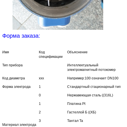
Форма заказа:
Имя
Код
Объяснение
спецификации
Тип прибора
Интеллектуальный
электромагнитный потокомер
Код диаметра
xxx
Например:100 означает DN100
Форма электрода
1
Стандартный стационарный тип
0
Нержавеющая сталь ((316L)
1
Платина Pt
2
Гастеллой Б ((ХБ)
3
Тантал Ta
Материал электрода