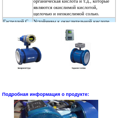
органическая кислота и т.д., которые
являются окислимой кислотой,
щелочью и неокислимой солью.
Гастеллой C
Устойчивы к окислительной кислоте,
((HC)
такой как азотная кислота, смешанная
кислота
а также окислимые соли, такие как
Fe+++, Cu++aSt и морская вода
Титан
Применяется в морской воде,хлоридах,
гипохлоритной соли,окислительной
кислоте
(включая испаряющуюся азотную
кислоту), органическую кислоту,
щелочи и т.д.
Не устойчивы к чистой редуцирующей
Подробная информация о продукте:
кислоте (например, серной кислоте,
соляной кислоте)
кислотная коррозия.
Но если кислота содержит