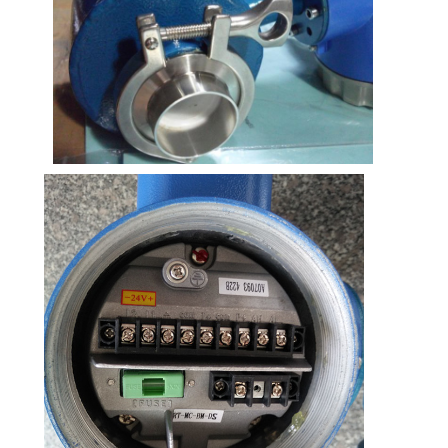
антиоксиданты, это значительно
уменьшит коррозию.
Тантал
имеющие сильную устойчивость к
коррозионным средам, аналогичную
стеклу
Практически применимо ко всем
химическим средам.
За исключением фториновой кислоты,
масла и щелочей.
Платиновый
Практически применима во всех
иридий
химических средах, кроме соли
аммония.