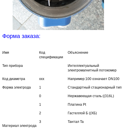
Форма заказа:
Имя
Код
Объяснение
спецификации
Тип прибора
Интеллектуальный
электромагнитный потокомер
Код диаметра
xxx
Например:100 означает DN100
Форма электрода
1
Стандартный стационарный тип
0
Нержавеющая сталь ((316L)
1
Платина Pt
2
Гастеллой Б ((ХБ)
3
Тантал Ta
Материал электрода