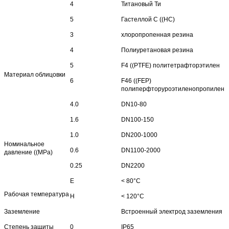
4
Титановый Ти
5
Гастеллой C ((HC)
3
хлоропропенная резина
4
Полиуретановая резина
5
F4 ((PTFE) политетрафторэтилен
Материал облицовки
6
F46 ((FEP)
полиперфторуроэтиленопропилен
4.0
DN10-80
1.6
DN100-150
1.0
DN200-1000
Номинальное
0.6
DN1100-2000
давление ((MPa)
0.25
DN2200
Е
< 80°C
Рабочая температура
H
< 120°C
Заземление
Встроенный электрод заземления
Степень защиты
0
IP65