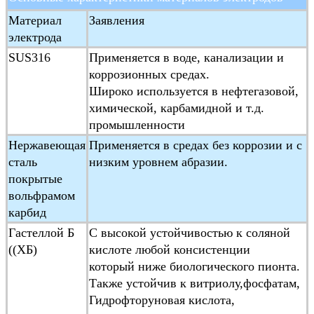
Средняя
≥ 20μs/cm
Материал
Заявления
электропроводность
электрода
Диапазон
1500:1скорость потока < 15 м/с
SUS316
Применяется в воде, канализации и
измерений
коррозионных средах.
Широко используется в нефтегазовой,
Тип конструкции
Интегральный тип, дистанционный
химической, карбамидной и т.д.
подводный тип, экс-прочный тип
промышленности
Класс защиты
IP65,IP68 (необязательно)
Нержавеющая
Применяется в средах без коррозии и с
Отметка "Ex-proof"
ExmdIIT4
сталь
низким уровнем абразии.
Стандарт
JB/T 9248-1999 Электромагнитный
покрытые
продукции
вольфрамом
карбид
Гастеллой Б
С высокой устойчивостью к соляной
((ХБ)
кислоте любой консистенции
который ниже биологического пионта.
Также устойчив к витриолу,фосфатам,
Гидрофторуновая кислота,