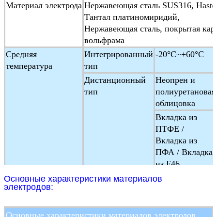
Материал электрода
Нержавеющая сталь SUS316, Hastel
Тантал платиномиридий,
Нержавеющая сталь, покрытая кар
вольфрама
Средняя
Интегрированный
-20°C~+60°C
температура
тип
Дистанционный
Неопрен и
тип
полиуретановая
облицовка
Вкладка из
ПТФЕ /
Вкладка из
ПФА / Вкладка
из F46
Температура
-25°C ~+ 60°C
Основные характеристики материалов
электродов:
окружающей среды
Влажность
5 ~ 100% RH ((относительная влаж
окружающей среды
Основные характеристики материалов электродов