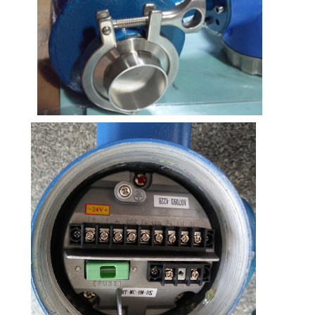
антиоксиданты, это значительно
уменьшит коррозию.
Тантал
имеющие сильную устойчивость к
коррозионным средам, аналогичную
стеклу
Практически применимо ко всем
химическим средам.
За исключением фториновой кислоты,
масла и щелочей.
Платиновый
Практически применима во всех
иридий
химических средах, кроме соли
аммония.