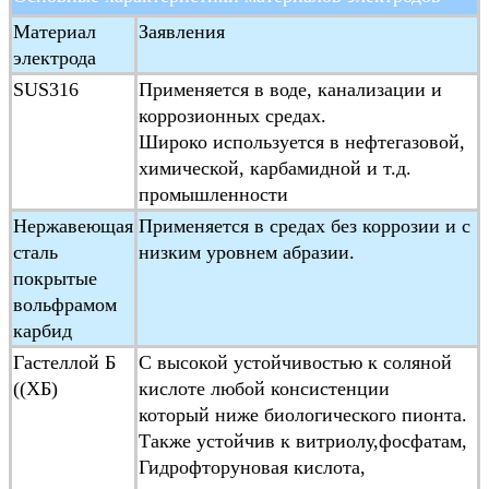
Средняя
≥ 20μs/cm
Материал
Заявления
электропроводность
электрода
Диапазон
1500:1скорость потока < 15 м/с
SUS316
Применяется в воде, канализации и
измерений
коррозионных средах.
Широко используется в нефтегазовой,
Тип конструкции
Интегральный тип, дистанционный
химической, карбамидной и т.д.
подводный тип, экс-прочный тип
промышленности
Класс защиты
IP65,IP68 (необязательно)
Нержавеющая
Применяется в средах без коррозии и с
Отметка "Ex-proof"
ExmdIIT4
сталь
низким уровнем абразии.
Стандарт
JB/T 9248-1999 Электромагнитный
покрытые
продукции
вольфрамом
карбид
Гастеллой Б
С высокой устойчивостью к соляной
((ХБ)
кислоте любой консистенции
который ниже биологического пионта.
Также устойчив к витриолу,фосфатам,
Гидрофторуновая кислота,