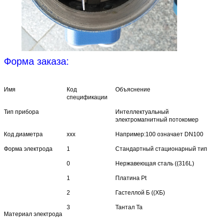
Форма заказа:
Имя
Код
Объяснение
спецификации
Тип прибора
Интеллектуальный
электромагнитный потокомер
Код диаметра
xxx
Например:100 означает DN100
Форма электрода
1
Стандартный стационарный тип
0
Нержавеющая сталь ((316L)
1
Платина Pt
2
Гастеллой Б ((ХБ)
3
Тантал Ta
Материал электрода