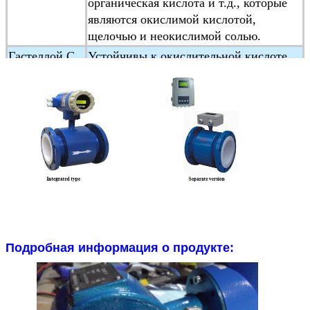
органическая кислота и т.д., которые
являются окислимой кислотой,
щелочью и неокислимой солью.
Гастеллой C
Устойчивы к окислительной кислоте,
((HC)
такой как азотная кислота, смешанная
кислота
а также окислимые соли, такие как
Fe+++, Cu++aSt и морская вода
Титан
Применяется в морской воде,хлоридах,
гипохлоритной соли,окислительной
кислоте
(включая испаряющуюся азотную
кислоту), органическую кислоту,
щелочи и т.д.
Не устойчивы к чистой редуцирующей
Подробная информация о продукте:
кислоте (например, серной кислоте,
соляной кислоте)
кислотная коррозия.
Но если кислота содержит