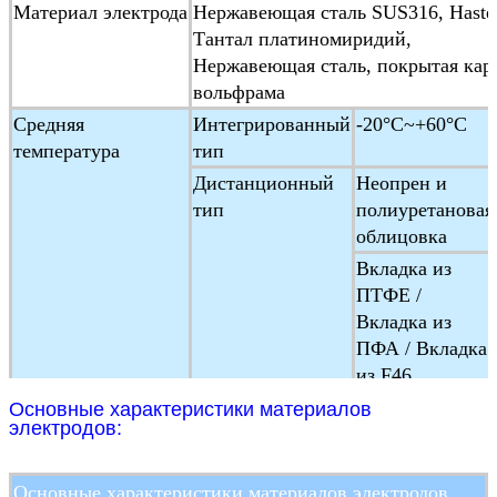
Материал электрода
Нержавеющая сталь SUS316, Hastel
Тантал платиномиридий,
Нержавеющая сталь, покрытая кар
вольфрама
Средняя
Интегрированный
-20°C~+60°C
температура
тип
Дистанционный
Неопрен и
тип
полиуретановая
облицовка
Вкладка из
ПТФЕ /
Вкладка из
ПФА / Вкладка
из F46
Температура
-25°C ~+ 60°C
Основные характеристики материалов
электродов:
окружающей среды
Влажность
5 ~ 100% RH ((относительная влаж
окружающей среды
Основные характеристики материалов электродов