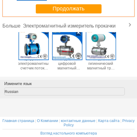
Продолжать
Электромагнитный измеритель прокачки
Больше
на 2′′ 3′′
Цифровой
Китай дешевый
Китай дешевый
Химиче
′′ 8′′
электромагнитный
цифровой
гигиенический
сточные
итный
счетчик потока
магнитный
магнитный три-
Магни
 потока
сточных вод,
счетчик потока
зажим все из
канализа
ды
выходной
для очистки воды
нержавеющей
счетчик 
магнитный
импульсный
стали приточный
Жидкос
Измените язык
потока с
счетчик потока
счетчик
контр
0mA
воды RS485
Цифрово
Russian
Электром
счетчик 
Главная страница
|
О Компании
|
контактные данные
|
Карта сайта
|
Privacy
Policy
Взгляд настольного компьютера