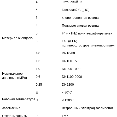
4
Титановый Ти
5
Гастеллой C ((HC)
3
хлоропропенная резина
4
Полиуретановая резина
5
F4 ((PTFE) политетрафторэтилен
Материал облицовки
6
F46 ((FEP)
полиперфторуроэтиленопропилен
4.0
DN10-80
1.6
DN100-150
1.0
DN200-1000
Номинальное
0.6
DN1100-2000
давление ((MPa)
0.25
DN2200
Е
< 80°C
Рабочая температура
H
< 120°C
Заземление
Встроенный электрод заземления
Степень защиты
0
IP65