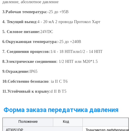
давление, абсолютное давление
3.
Рабочая температура:
-25 до +
95
В
4.
Текущий выход:
4 - 20 мА
2 провода
Протокол Харт
5.
Силовое питание:
24VDC
6.
Окружающая температура:
-25 до +
240
В
7.
Соединения процессов:
1/4 - 18 НПТ
или
1/2 - 14 НПТ
8.
Электрические соединения:
1/2 НПТ или M20*1.5
9.
Ограждение:
IP65
10
.
Собственно безопасно
: ia II C T6
11.
Устойчивый к взрыву:
d II B T5
Форма заказа передатчика давления
Положение
Код
AT3051DP
Трансмитер дифференциа