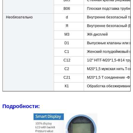
B05
Стенная крепка (нержавею
B06
Плоская подставка трубно
Необязательно
d
Внутренне безопасный тип,
Я
Внутренне безопасный (Exia
M3
ЖК-дисплей
D1
Выпускные клапаны или ви
C1
Женский полудюймовый фла
С12
1/2" НПТ-М20*1,5-Φ14 тру
С2
M20*1,5 мужская нить T-со
C21
M20*1,5 T соединение -Φ1
К1
Обработка обезжиривания
Подробности: