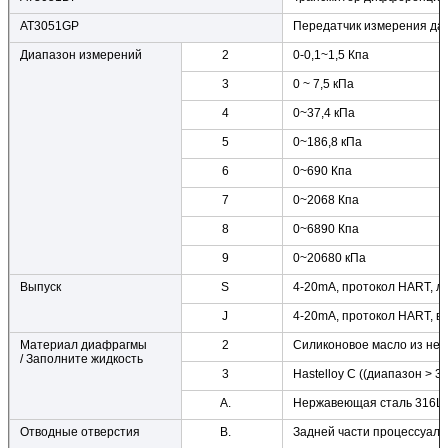
AT3051GP
Передатчик измерения да
Диапазон измерений
2
0-0,1~1,5 Кпа
3
0 ~ 7,5 кПа
4
0~37,4 кПа
5
0~186,8 кПа
6
0~690 Кпа
7
0~2068 Кпа
8
0~6890 Кпа
9
0~20680 кПа
Выпуск
S
4-20mA, протокол HART, 
J
4-20mA, протокол HART, вы
Материал диафрагмы
2
Силиконовое масло из не
/ Заполните жидкость
3
Hastelloy C ((диапазон > 
А.
Нержавеющая сталь 316L 
Отводные отверстия
В.
Задней части процессуаль