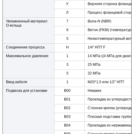
У
Верхняя сторона фланца 
Л
Процесс фланцевой сторо
Увлажненный материал
7
Buna-N (NBR)
О-кольца
6
Витон (FKM) (температура
5
Низкотемпературный вито
Соединение процесса
H
1/4" НПТ F
Максимальное давление
1
14 МПа ((4 МПа для диапа
3
25 МПа
5
32 МПа
Ввод кабеля
1
M20*1,5 или 1/2" НПТ
Подвеска для установки
B00
Никаких
B01
Прокладка из углеродисто
B02
Стенная крепка (углеродис
B03
Плоская подставка трубног
B04
Прокладка из нержавеюще