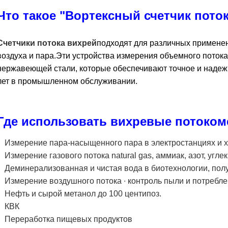
Что такое "Вортексный счетчик пото
Счетчики потока вихрей
подходят для различных применени
воздуха и пара.Эти устройства измерения объемного потока
нержавеющей стали, которые обеспечивают точное и надеж
лет в промышленном обслуживании.
Где использовать вихревые потоко
Измерение пара-насыщенного пара в электростанциях и х
Измерение газового потока natural gas, аммиак, азот, угле
Деминерализованная и чистая вода в биотехнологии, пол
Измерение воздушного потока ∙ контроль пыли и потребле
Нефть и сырой метанол до 100 центипоз.
КВК
Переработка пищевых продуктов