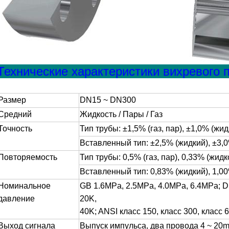
Технические характеристики вихревого 
Размер
DN15 ~ DN300
Средний
Жидкость / Пары / Газ
Точность
Тип трубы: ±1,5% (газ, пар), ±1,0% (жид
Вставленный тип: ±2,5% (жидкий), ±3,
Повторяемость
Тип трубы: 0,5% (газ, пар), 0,33% (жидк
Вставленный тип: 0,83% (жидкий), 1,0
Номинальное
GB 1.6MPa, 2.5MPa, 4.0MPa, 6.4MPa; D
давление
20K,
40K; ANSI класс 150, класс 300, класс 
Выход сигнала
Выпуск импульса, два провода 4 ~ 20m