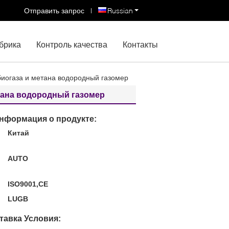
Отправить запрос
|
Russian
брика
Контроль качества
Контакты
иогаза и метана водородный газомер
тана водородный газомер
нформация о продукте:
Китай
:
AUTO
ISO9001,CE
LUGB
тавка Условия: