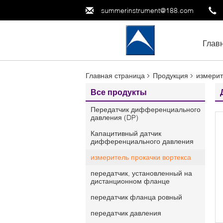
summerinstrument@188.com
Глав
Главная страница
Продукция
измерит
Все продукты
Передатчик дифференциального
давления (DP)
Капацитивный датчик
дифференциального давления
измеритель прокачки вортекса
передатчик, установленный на
дистанционном фланце
передатчик фланца ровный
передатчик давления