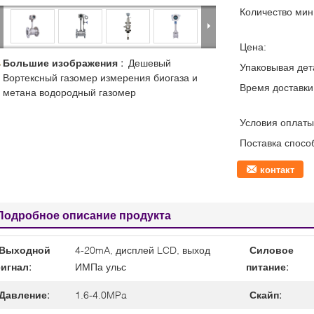
Количество мин 
Цена:
Большие изображения :
Дешевый
Упаковывая дет
Вортексный газомер измерения биогаза и
Время доставки
метана водородный газомер
Условия оплаты
Поставка спосо
контакт
Подробное описание продукта
Выходной
4-20mA, дисплей LCD, выход
Силовое
сигнал:
ИМПа ульс
питание:
Давление:
1.6-4.0MPa
Скайп: