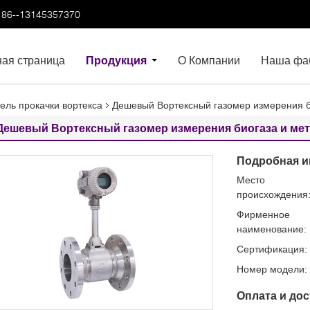
86--13145357370
ная страница
Продукция
О Компании
Наша фа
ель прокачки вортекса
Дешевый Вортексный газомер измерения б
Дешевый Вортексный газомер измерения биогаза и ме
Подробная и
Место
происхождения
Фирменное
наименование:
Сертификация:
Номер модели:
Оплата и дос