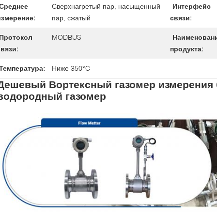
Среднее
Сверхнагретый пар, насыщенный
Интерфейс
измерение:
пар, сжатый
связи:
Протокол
MODBUS
Наименован
связи:
продукта:
Температура:
Ниже 350°C
Дешевый Вортексный газомер измерения 
водородный газомер