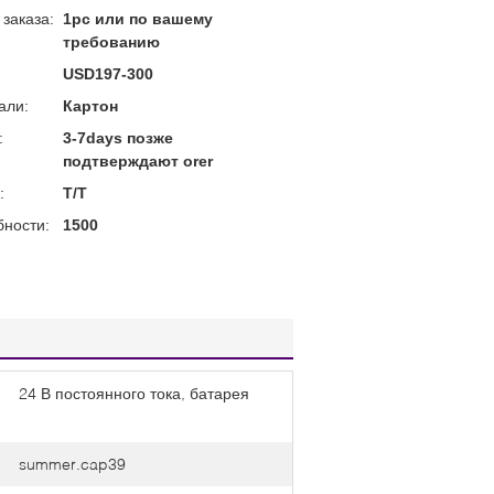
заказа:
1pc или по вашему
требованию
USD197-300
али:
Картон
:
3-7days позже
подтверждают orer
:
T/T
бности:
1500
24 В постоянного тока, батарея
summer.cap39