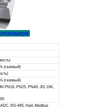
потокомера:
кость)
0% (газовый)
ость)
0% (газовый)
IN PN16, PN25, PN40; JIS 10K,
600
ADC, RS-485, Hart, Modbus