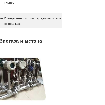
RS485
ие
Измеритель потока пара,измеритель
потока газа
биогаза и метана