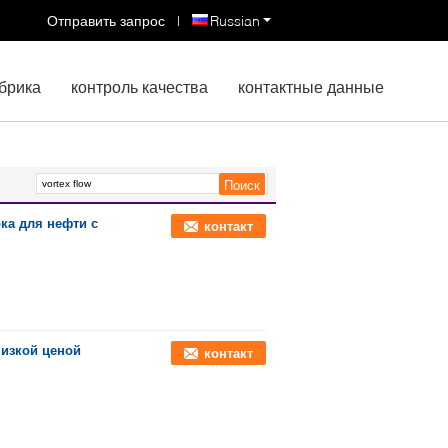
Отправить запрос
|
Russian
брика
контроль качества
контактные данные
ка для нефти с
контакт
низкой ценой
контакт