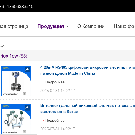
86--18906383510
ная страница
Продукция
О Компании
Наша фа
ow
rtex flow
(55)
4-20mA RS485 цифровой вихревой счетчик пото
низкой ценой Made in China
Подробнее
2025-07-31 14:02:17
Интеллектуальный вихревой счетчик потока с 
изготовлен в Китае
Подробнее
2025-07-31 14:02:17