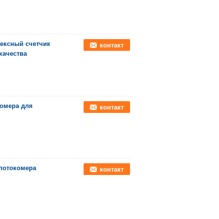
ртексный счетчик
контакт
 качества
комера для
контакт
потокомера
контакт