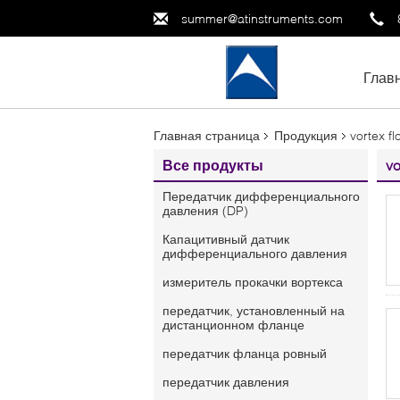
summer@atinstruments.com
Глав
Главная страница
Продукция
vortex fl
Все продукты
vo
Передатчик дифференциального
давления (DP)
Капацитивный датчик
дифференциального давления
измеритель прокачки вортекса
передатчик, установленный на
дистанционном фланце
передатчик фланца ровный
передатчик давления