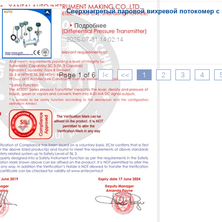
Сверхнагретый паровой вихревой потокомер с
Подробнее
2025-07-31 14:02:14
Page 1 of 6
|<
<<
1
2
3
4