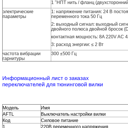
1 "НПТ нить / фланц (двухсторонни
электрические
1: напряжение питания: 24 В постоя
параметры
переменного тока 50 Гц
2: выходный сигнал: выходный сиг
двойного полюса
двойной бросок (
контактная мощность: 8A 220V AC 
3: расход энергии: ≤ 2 Вт
частота вибрации
300 ±
500 Гц
гарнитуры
Информационный лист о заказах
переключателей для тюнинговой вилки
Модель
Имя
AFTL
Выключатель настройки вилки
Код
Силовое питание
1
220В переменного напряжения