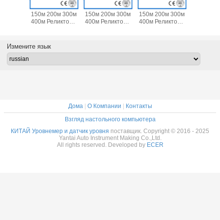
м 100м
30м 50м 100м
30м 50м 100м
30м 50м 100м
0м 300м
150м 200м 300м
150м 200м 300м
150м 200м 300м
ликтора
400м Реликтора
400м Реликтора
400м Реликтора
 воды С
Уровень воды С
Уровень воды С
Уровень воды С
вым и
Звуковым и
Звуковым и
Звуковым и
том
Светом
Светом
Светом
Измените язык
Дома
|
О Компании
|
Контакты
Взгляд настольного компьютера
КИТАЙ Уровнемер и датчик уровня
поставщик. Copyright © 2016 - 2025
Yantai Auto Instrument Making Co.,Ltd.
All rights reserved. Developed by
ECER