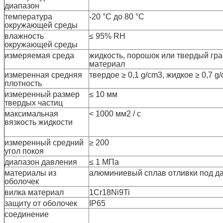
диапазон
температура
-20 °C до 80 °C
окружающей среды
влажность
≤ 95% RH
окружающей среды
измеряемая среда
жидкость, порошок или твердый гр
материал
измеренная средняя
твердое ≥ 0,1 g/cm3, жидкое ≥ 0,7 g
плотность
измеренный размер
≤ 10 мм
твердых частиц
максимальная
< 1000 мм2 / с
вязкость жидкости
измеренный средний
≥ 200
угол покоя
диапазон давления
≤ 1 МПа
материалы из
алюминиевый сплав отливки под д
оболочек
вилка мате
риал
1Cr18Ni9Ti
защиту от оболочек
IP65
соединение