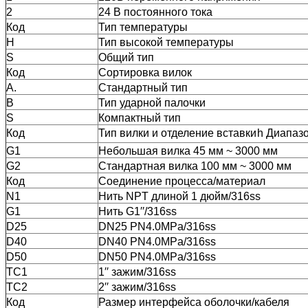
2
24 В постоянного тока
Код
Тип температуры
H
Тип высокой температуры
S
Общий тип
Код
Сортировка вилок
А.
Стандартный тип
В
Тип ударной палочки
S
Компактный тип
Код
Тип вилки и отделение вставки
h Диапаз
G1
Небольшая вилка 45 мм ~ 3000 мм
G2
Стандартная вилка 100 мм ~ 3000 мм
Код
Соединение процесса/материал
N1
Нить NPT длиной 1 дюйм/316ss
G1
Нить G1′′/316ss
D25
DN25 PN4.0MPa/316ss
D40
DN40 PN4.0MPa/316ss
D50
DN50 PN4.0MPa/316ss
TC1
1′′ зажим/316ss
TC2
2′′ зажим/316ss
Код
Размер интерфейса оболочки/кабеля