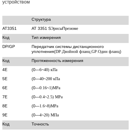
устройством
Структура
AT3351
AT 3351 S
П
Эрисы
резюме
Код
Тип измерения
DP/GP
Передатчик системы дистанционного
уплотнения
(
;
)
DP:Двойной фланц
GP:Один фланц
Код
Протяженность измерения
4E
(0
—
~
6
40) кПа
5E
(0
—
~
40
200 кПа
6E
(0
—
~
0.16
1)MPa
7E
(0
—
~
0.4
2.5) MPa
8E
(0
—
~
1.6
8)MPa
9E
(0
—
~
4
20) МПа
Код
Точность