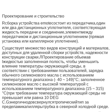
Проектирование и строительство
R
сборка устройства emote
состоит из передатчика,
один
или два дистанционных уплотнителя, соответствующая
жидкость передачи и соединение,
элемент
между
передатчиком и дистанционным уплотнением (прямая
установка или капиллярное уплотнение).
Существует множество видов конструкций и материалов,
доступных для удаленной сборки устройств, надежности
конструкции сварки.
Л
Проектирование объема
в
l
жидкостью заполненная полость, чтобы уменьшить
влияние температуры окружающей среды, в
соответствии с требованиями пользователей, зарядка
обычного силиконового масла с использованием
температурного диапазона (- 40 ~ 149)
°C
; заполненное
силиконовое масло с высокой температурой с
использованием температурного диапазона (15 ~ 315
)
°C
(при требовании температура окружающей среды не
превышает или равна 10 DEG
C.
G
энергично
до
в
свернулся
тропический
тип
за
пределами
капилляры
трубка в северной холодной среде
.