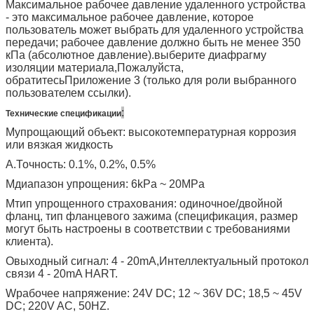
Максимальное рабочее давление удаленного устройства
- это максимальное рабочее давление, которое
пользователь может выбрать для удаленного устройства
передачи; рабочее давление должно быть не менее 350
кПа (абсолютное давление).выберите диафрагму
изоляции
материала,
Пожалуйста,
обратитесь
Приложение 3 (только для роли выбранного
пользователем ссылки).
:
Технические спецификации
М
упрощающий объект: высокотемпературная коррозия
или вязкая жидкость
А.
Точность: 0.1
%
, 0.2
%
, 0.5
%
М
диапазон упрощения: 6kPa ~ 20MPa
М
тип упрощенного страхования: одиночное
/
двойной
фланц, тип фланцевого зажима (спецификация, размер
могут быть настроены в соответствии с требованиями
клиента)
.
О
выходный сигнал: 4 - 20mA
,
Интеллектуальный протокол
связи 4 - 20mA HART
.
W
рабочее напряжение: 24V DC; 12 ~ 36V DC; 18,5 ~ 45V
DC; 220V AC, 50HZ
.