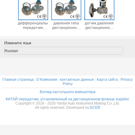
ённо
Дистанционный
Передатчик
Интеллектуальный
Умн
вленные
дифференциальный
давления типа
датчик давления
дистанц
темы
передатчик
дистанционного
дистанционного
переда
нения
уровня давления
уплотнения с
типа с фланцем
давлен
рагмы
типа с
двусторонним
диафр
уплотнительной
фланцем
Измените язык
пломбой
Russian
Главная страница
|
О Компании
|
контактные данные
|
Карта сайта
|
Privacy
Policy
Взгляд настольного компьютера
КИТАЙ передатчик, установленный на дистанционном фланце supplier.
Copyright © 2016 - 2026 Yantai Auto Instrument Making Co.,Ltd.
All rights reserved. Developed by
ECER