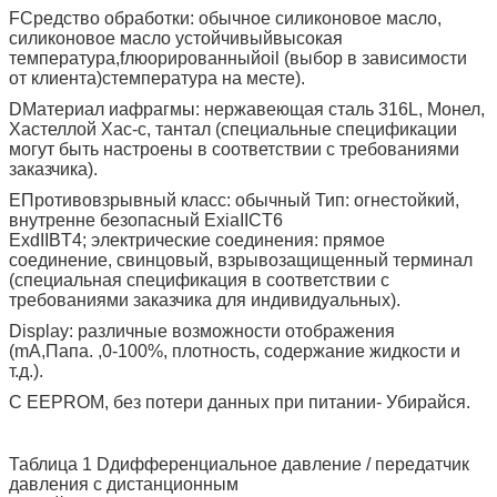
F
Средство обработки: обычное силиконовое масло,
силиконовое масло
устойчивый
высокая
температура
,
f
люорированный
o
il (выбор в зависимости
от клиента)
с
температура на месте)
.
D
Материал иафрагмы: нержавеющая сталь 316L, Монел,
Хастеллой Хас-с, тантал (специальные спецификации
могут быть настроены в соответствии с требованиями
заказчика)
.
Е
Противовзрывный класс: обычный
Тип: огнестойкий,
внутренне безопасный ExiaIICT6
ExdIIBT4;
электрические соединения: прямое
соединение, свинцовый, взрывозащищенный терминал
(специальная спецификация в соответствии с
требованиями заказчика для индивидуальных)
.
D
isplay: различные возможности отображения
(mA,
Папа.
,
0-100%, плотность, содержание жидкости и
т.д.)
.
С EEPROM, без потери данных при питании
- Убирайся.
Таблица 1 D
дифференциальное давление / передатчик
давления с дистанционным