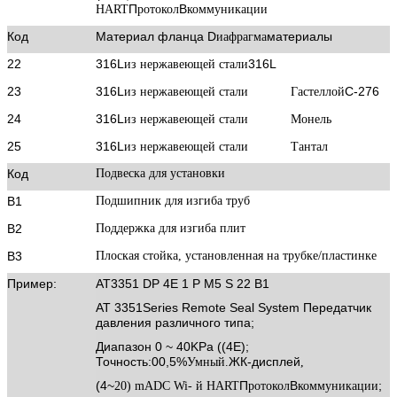
П
В
HART
ротокол
коммуникации
Код
Материал фланца D
материалы
иафрагма
22
316L
316L
из нержавеющей стали
23
316L
С-276
из нержавеющей стали
Гастеллой
24
316L
из нержавеющей стали
Монель
25
316L
из нержавеющей стали
Тантал
Код
Подвеска для установки
В1
Подшипник для изгиба труб
В2
Поддержка для изгиба плит
В3
Плоская стойка, установленная на трубке/пластинке
Пример
:
AT3351 DP 4E 1 P M5 S 22 B1
AT 3351Series Remote Seal System Передатчик
давления различного типа;
Диапазон 0 ~ 40KPa ((4E);
Точность:00,5%
ЖК-дисплей
Умный.
,
(4
~
П
В
;
20) mADC W
i- й HART
ротокол
коммуникации