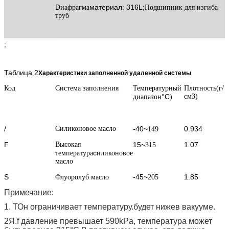
D
материал: 316L;
иафрагма
Подшипник для изгиба
труб
;
Таблица 2
Характеристики заполненной удаленной системы
Код
Система заполнения
Температурный
Плотность
(
г/
°C
см
3
)
диапазон
)
/
Силиконовое масло
-40
~
0.934
149
F
Высокая
15
~
1.07
315
с
температура
иликоновое
масло
S
-45
~
1.85
Флуоролуб
масло
205
Примечание:
1
. Т
Он ограничивает температуру.
будет ниже
в вакууме.
2
Я.
f давление превышает 590kPa, температура может