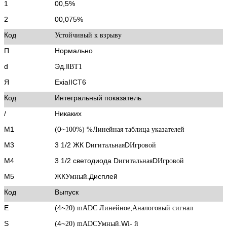
1
00,5%
2
00,075%
Код
Устойчивый к взрыву
П
Нормально
d
Эд.
Ⅱ
BT1
Я
ExiaIICT6
Код
Интегральный показатель
/
Никаких
М1
(0
~
100%) %
Линейная таблица указателей
M3
3 1/2 ЖК
D
D
игитальная
Игровой
М4
3 1/2 светодиода D
D
игитальная
Игровой
М5
ЖК
Дисплей
Умный.
Код
Выпуск
Е
(4
~
,
20) mADC Линейное
Аналоговый сигнал
S
(4
~
W
20) mADC
Умный.
i- й