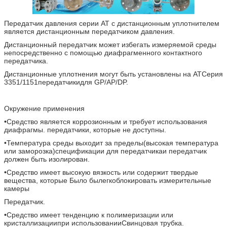
Передатчик давления серии AT с дистанционным уплотнителем
является дистанционным передатчиком давления.
Дистанционный передатчик может избегать измеряемой среды
непосредственно с помощью диафрагменного контактного
передатчика.
Дистанционные уплотнения могут быть установлены на AT
Серия
3351/1151
передатчики
для GP/AP/DP.
Окружение применения
•
Средство является коррозионным и требует использования
диафрагмы.
передатчики, которые не доступны.
•
Температура среды выходит за пределы
(высокая температура
или заморозка)
спецификации для передатчика
и передатчик
должен быть изолирован
.
•
Средство имеет высокую вязкость или содержит твердые
вещества, которые
Было бы
легко
блокировать измерительные
камеры
Передатчик.
•
Средство имеет тенденцию к полимеризации или
кристаллизации
при использовании
Свинцовая трубка.