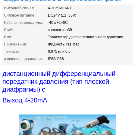
Выходной сигнал:
4-20mA/HART
Силовое питание:
DC24V (12~36V)
Рабочая температура:
-40 к +140C
Скайп:
summer.cao39
Имя:
Трансмитер дифференциального давления
Применение:
Жидкость, газ, пар
Точность:
0.075 или 0.5
водонепроницаемость:
IP65/IP68
дистанционный дифференциальный
передатчик давления (тип плоской
диафрагмы) с
Выход 4-20mA