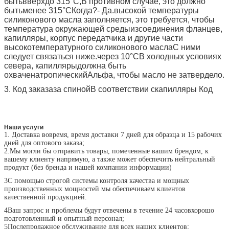
быть
вверх
до 315
°C
,
В противном случае, это должно
быть
менее 315
°C
Когда?
- Да.
высокой температуры
силиконового масла заполняется, это требуется, чтобы
температура окружающей среды
из
соединения фланцев,
капилляры, корпус передатчика и другие части
высокотемпературного силиконового масла
С ними
следует связаться ниже.
через 10
°C
В холодных условиях
севера, капилляры
должна быть
охвачена
тропический
Альфа
, чтобы масло не затвердело.
3. Код заказа
за спиной
В соответствии с
капилляры Код
Наши услуги
1. Доставка вовремя, время доставки 7 дней для образца и 15 рабочих
дней для оптового заказа;
2.
Мы могли бы отправить товары, помеченные вашим брендом, к
вашему клиенту напрямую, а также может обеспечить нейтральный
продукт (без бренда и нашей компании информации)
3С помощью строгой системы контроля качества и мощных
производственных мощностей мы обеспечиваем клиентов
качественной продукцией.
4Ваш запрос и проблемы будут отвечены в течение 24 часов
хорошо
подготовленный и опытный персонал;
5Послепродажное обслуживание для всех наших клиентов;