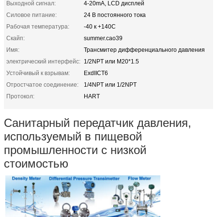
Выходной сигнал:
4-20mA, LCD дисплей
Силовое питание:
24 В постоянного тока
Рабочая температура:
-40 к +140C
Скайп:
summer.cao39
Имя:
Трансмитер дифференциального давления
электрический интерфейс:
1/2NPT или M20*1.5
Устойчивый к взрывам:
ExdIICT6
Отростчатое соединение:
1/4NPT или 1/2NPT
Протокол:
HART
Санитарный передатчик давления,
используемый в пищевой
промышленности с низкой
стоимостью