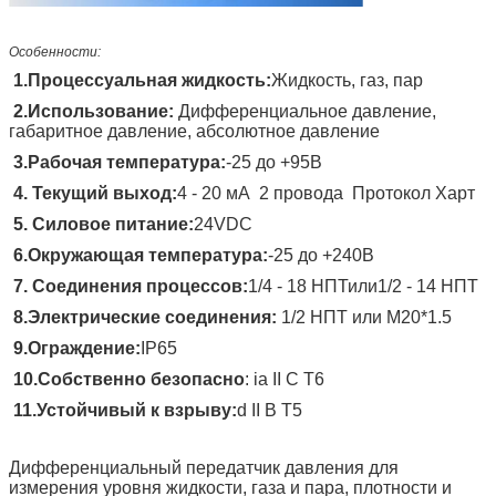
Особенности:
1.
Процессуальная жидкость
:
Жидкость, газ, пар
2.
Использование:
Дифференциальное давление,
габаритное давление, абсолютное давление
3.
Рабочая температура:
-25 до +
95
В
4.
Текущий выход:
4 - 20 мА
2 провода
Протокол Харт
5.
Силовое питание:
24VDC
6.
Окружающая температура:
-25 до +
240
В
7.
Соединения процессов:
1/4 - 18 НПТ
или
1/2 - 14 НПТ
8.
Электрические соединения:
1/2 НПТ или M20*1.5
9.
Ограждение:
IP65
10
.
Собственно безопасно
: ia II C T6
11.
Устойчивый к взрыву:
d II B T5
Дифференциальный передатчик давления для
измерения уровня жидкости, газа и пара, плотности и