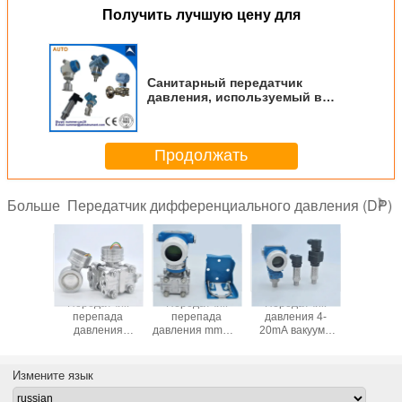
Получить лучшую цену для
Санитарный передатчик
давления, используемый в
пищевой промышленности с
низкой стоимостью
Продолжать
Передатчик дифференциального давления (DP)
Больше
Высокоточное
Абсолютное
3051 Умный
Переда
емкостное
давление с
дифференциальный
переп
дифференциальное
выходной
передатчик
давле
давление
мощностью 4-
давления Более
собрать 
передатчика
20mA
низкая цена с
давления
измерения
протоколом
с приб
Измените язык
давления
Харта
давле
Абсолютное
флан