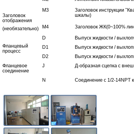
M3
Заголовок инструкции "Кв
шкалы
)
Заголовок
отображения
М4
Заголовок ЖК
(
0~100% ли
(необязательно)
D
Выпуск жидкости / выхлоп
Фланцевый
D1
Выпуск жидкости / выхлоп
процесс
D2
Выпуск жидкости / выхлоп
Фланцевое
J
Д-образная сцепка с вне
соединение
N
Соединение с 1/2-14NPT