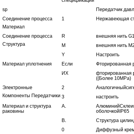
спецификации
sp
Передатчик дав
Соединение процесса
1
Нержавеющая с
Материал
Соединение процесса
R
внешняя нить
G1
Структура
М
внешняя нить
M2
Y
Настроить
Материал уплотнения
Если
Фторированная р
ИХ
фторированная 
((Более 10MPa)
Электронные
2
Аналогичный
сиг
Компоненты
Передатчики
3
настроить
Материал и структура
А.
Алюминий
Склеи
раковины
оболочкойIP65
В.
Структура цилин
0
Диффузный кре