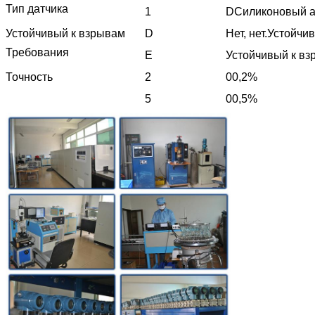
Тип датчика
1
D
Силиконовый а
Устойчивый к взрывам
D
Нет, нет.
Устойчив
Требования
Е
Устойчивый к в
Точность
2
00,2%
5
00,5%