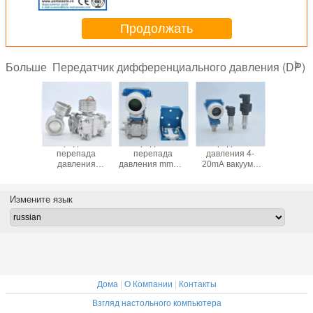
Продолжать
Передатчик дифференциального давления (DP)
Больше
Высокоточное
Абсолютное
3051 Умный
Переда
емкостное
давление с
дифференциальный
переп
дифференциальное
выходной
передатчик
давле
давление
мощностью 4-
давления Более
собрать 
передатчика
20mA
низкая цена с
давления
измерения
протоколом
с приб
Измените язык
давления
Харта
давле
Абсолютное
флан
давление с Hart
Profitbus
Дома
|
О Компании
|
Контакты
Взгляд настольного компьютера