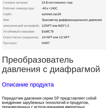
Силовое питание:
24 В постоянного тока
Рабочая температура:
-40 к +140C
Скайп:
summer.cao39
Имя:
Трансмитер дифференциального давления
электрический интерфейс:
1/2NPT или M20*1.5
Устойчивый к взрывам:
ExdIICT6
Отростчатое соединение:
1/4 NPT или 1/2 NPT
Протокол:
HART
Преобразователь
давления с диафрагмой
Описание продукта
Передатчик давления серии SP представляет собой
внедрение зарубежных технологий и продуктов,
произведенных с использованием импортных