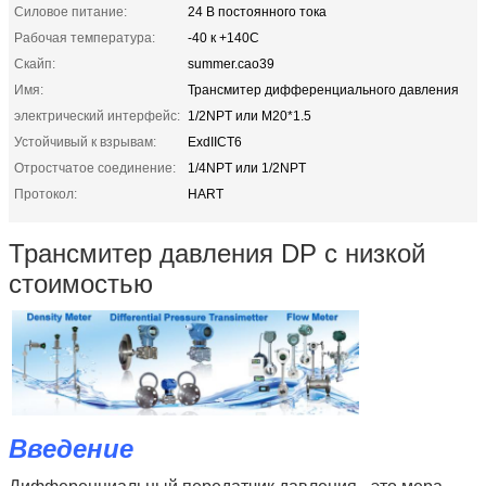
Силовое питание:
24 В постоянного тока
Рабочая температура:
-40 к +140C
Скайп:
summer.cao39
Имя:
Трансмитер дифференциального давления
электрический интерфейс:
1/2NPT или M20*1.5
Устойчивый к взрывам:
ExdIICT6
Отростчатое соединение:
1/4NPT или 1/2NPT
Протокол:
HART
Трансмитер давления DP с низкой
стоимостью
Введение