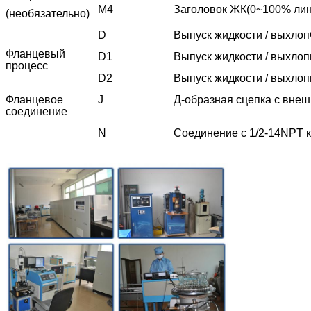
М4
Заголовок ЖК
(
0~100% ли
(необязательно)
D
Выпуск жидкости / выхлоп
Фланцевый
D1
Выпуск жидкости / выхлоп
процесс
D2
Выпуск жидкости / выхлоп
Фланцевое
J
Д-образная сцепка с вне
соединение
N
Соединение с 1/2-14NPT