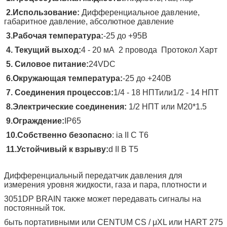
2.
Использование:
Дифференциальное давление,
габаритное давление, абсолютное давление
3.
Рабочая температура:
-25 до +
95
В
4.
Текущий выход:
4 - 20 мА
2 провода
Протокол Харт
5.
Силовое питание:
24VDC
6.
Окружающая температура:
-25 до +
240
В
7.
Соединения процессов:
1/4 - 18 НПТ
или
1/2 - 14 НПТ
8.
Электрические соединения:
1/2 НПТ или M20*1.5
9.
Ограждение:
IP65
10
.
Собственно безопасно
: ia II C T6
11.
Устойчивый к взрыву:
d II B T5
Дифференциальный передатчик давления для
измерения уровня жидкости, газа и пара, плотности и
3051DP BRAIN также может передавать сигналы на
постоянный ток.
быть портативными или CENTUM CS / μXL или HART 275