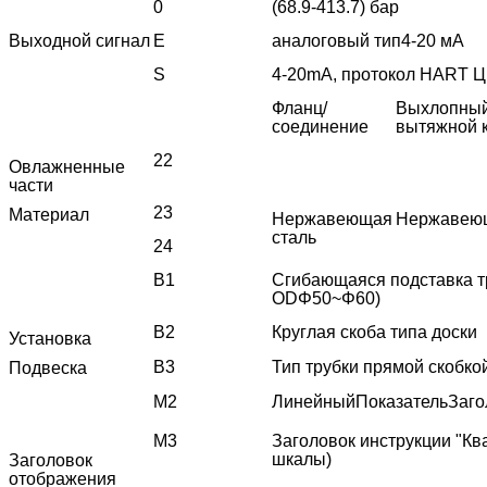
0
(68.9-413.7) бар
Выходной сигнал
Е
аналоговый тип
4-20 мА
S
4-20mA, протокол HART Ц
Фланц/
Выхлопный
соединение
вытяжной 
22
Овлажненные
части
23
Материал
Нержавеющая
Нержавеющ
сталь
24
В1
Сгибающаяся подставка тр
ODΦ50~Φ60)
В2
Круглая скоба типа доски
Установка
В3
Тип трубки прямой скобк
Подвеска
M2
Линейный
Показатель
Заго
M3
Заголовок инструкции "Кв
шкалы
)
Заголовок
отображения