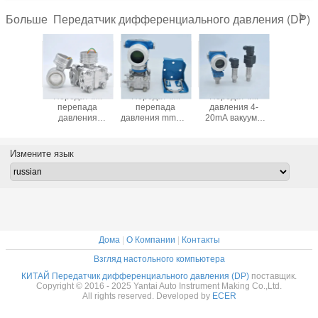
Передатчик дифференциального давления (DP)
Больше
Высокоточное
Абсолютное
3051 Умный
Переда
емкостное
давление с
дифференциальный
переп
дифференциальное
выходной
передатчик
давле
давление
мощностью 4-
давления Более
собрать 
передатчика
20mA
низкая цена с
давления
измерения
протоколом
с приб
Измените язык
давления
Харта
давле
Абсолютное
флан
давление с Hart
Profitbus
Дома
|
О Компании
|
Контакты
Взгляд настольного компьютера
КИТАЙ Передатчик дифференциального давления (DP)
поставщик.
Copyright © 2016 - 2025 Yantai Auto Instrument Making Co.,Ltd.
All rights reserved. Developed by
ECER