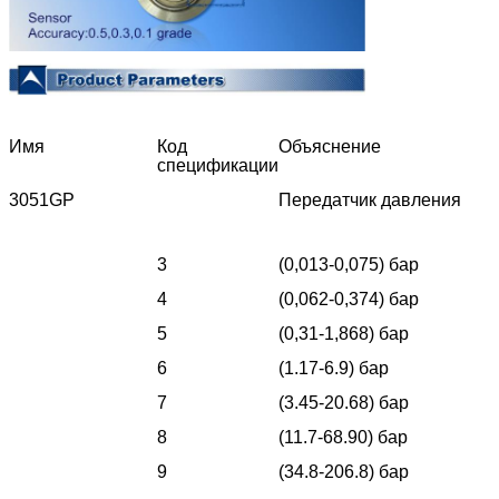
Имя
Код
Объяснение
спецификации
3051GP
Передатчик давления
3
(0,013-0,075) бар
4
(0,062-0,374) бар
5
(0,31-1,868) бар
6
(1.17-6.9) бар
7
(3.45-20.68) бар
8
(11.7-68.90) бар
9
(34.8-206.8) бар