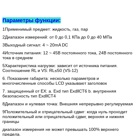
Параметры функции:
1Применимый предмет: жидкость, газ, пар
2Диапазон измерений: от 0 до 0,1 КПа до 0 до 40 МПа
3Выходный сигнал: 4 ~ 20mA DC
4Источник питания: 12 ~ 45В постоянного тока, 24В постоянного
тока в среднем
5Характеристика нагрузки: зависит от источника питания.
Соотношение RL и VS: RL≤50 (VS-12)
6. Показание габарита: несколько параметров и
многочисленные способы LCD указывают заголовок
7. защищенный от EX: a. Exd тип ExdllCT6 b. внутренняя
безопасность тип ExdllCT4
8Диапазон и нулевая точка: Внешняя непрерывно регулируемая
9Положительный и отрицательный сдвиг: когда нуль проходит
положительный или отрицательный сдвиг, верхняя и нижняя
границы
диапазон измерения не может превышать 100% верхнего
предела.