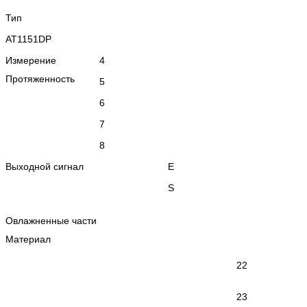
Тип
AT1151DP
Измерение
4
Протяженность
5
6
7
8
Выходной сигнал
Е
S
Овлажненные части
Материал
22
23