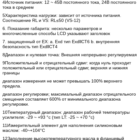
4Источник питания: 12 ~ 45В постоянного тока, 24В постоянного
тока в среднем
5Характеристика нагрузки: зависит от источника питания.
Соотношение RL и VS: RL≤50 (VS-12)
6. Показание габарита: несколько параметров и
многочисленные способы LCD указывают заголовок
7. защищенный от EX: a. Exd тип ExdllCT6 b. внутренняя
безопасность тип ExdllCT4
8Диапазон и нулевая точка: Внешняя непрерывно регулируемая
9Положительный и отрицательный сдвиг: когда нуль проходит
положительный или отрицательный сдвиг, верхняя и нижняя
границы
диапазон измерения не может превышать 100% верхнего
предела.
диапазон регулировки; максимальный диапазон отрицательного
смещения составляет 600% от минимального диапазона
регулировки.
10Температурный диапазон: диапазон рабочей температуры
усилителя: -29 ~ +93 °c (тип LT: -25 ~ +70 °c)
11Измерительный элемент для наполнения силиконовым
маслом: -40~+104°C
12Заполнение высокотемпературного масла в фланцевый