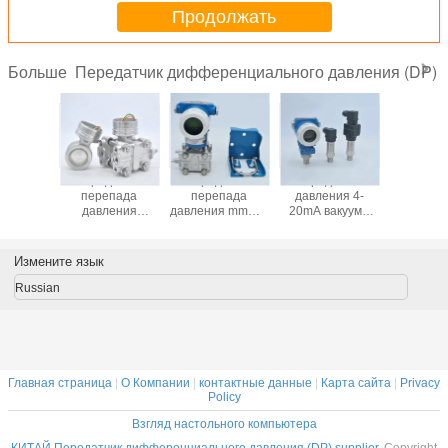
Продолжать
Передатчик дифференциального давления (DP)
Больше
Умный
Передатчик
Передатчик
Передатчик
Высокот
енциальный
перепада
перепада
давления 4-
емкос
атчик
давления
давления mmWC
20mA вакуума
дифферен
я Более
собрать датчик
ряда -100 до 100
пара
давле
 цена с
давления частей
перепада
жидкостного газа
переда
колом
с прибором
давления,
датчика
измер
Измените язык
рта
давления
уровня,
перепада
давле
фланца
плотности &
давления с
Абсолю
Russian
измерения
ХАРТОМ
давление 
подачи
Profit
Главная страница
|
О Компании
|
контактные данные
|
Карта сайта
|
Privacy
Policy
Взгляд настольного компьютера